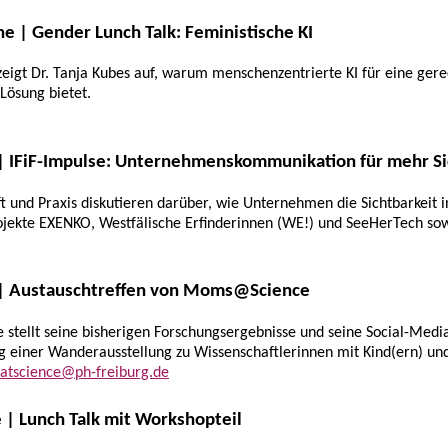
ine | Gender Lunch Talk: Feministische KI
eigt Dr. Tanja Kubes auf, warum menschenzentrierte KI für eine gere
 Lösung bietet.
 | IFiF-Impulse: Unternehmenskommunikation für mehr S
 und Praxis diskutieren darüber, wie Unternehmen die Sichtbarkeit 
rojekte EXENKO, Westfälische Erfinderinnen (WE!) und SeeHerTech so
e | Austauschtreffen von Moms@Science
ellt seine bisherigen Forschungsergebnisse und seine Social-Media
g einer Wanderausstellung zu Wissenschaftlerinnen mit Kind(ern) und
tscience@ph-freiburg.de
e | Lunch Talk mit Workshopteil