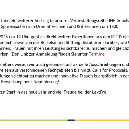
 fand ein weiterer Vortrag in unserer Veranstaltungsreihe IFiF-Impulse
f Spurensuche nach Dramatikerinnen und Kritikerinnen um 1800.
026 um 12 Uhr, geht es direkt weiter: Expertinnen aus den IFiF-Proj
HerTech sowie von der Bertelsmann-Stiftung diskutieren darüber, w
önnen, Frauen mit ihren Leistungen sichtbarer zu machen und gleich
tärken. Den Link zur Anmeldung finden Sie unter
Termine
.
wsletters weisen wir auch gesondert auf aktuelle Ausschreibungen un
isen aus verschiedenen Fachgebieten bis hin zu Calls for Proposals.
tungen sichtbar zu machen und innovative Frauen buchstäblich in den
ne Bewerbung oder Nominierung!
n Start in das neue Jahr und viel Freude bei der Lektüre!