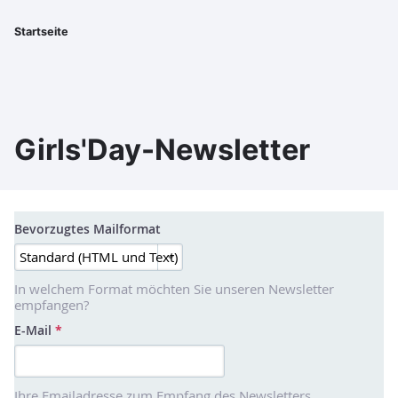
Direkt
zum
Startseite
Pfadnavigation
Inhalt
Girls'Day-Newsletter
Bevorzugtes Mailformat
In welchem Format möchten Sie unseren Newsletter
empfangen?
E-Mail
*
Ihre Emailadresse zum Empfang des Newsletters.